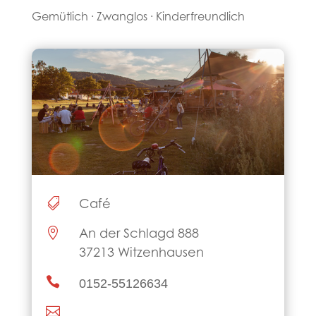
Gemütlich · Zwanglos · Kinder­freundlich

Café

An der Schlagd 888
37213 Witzenhausen

0152-55126634
