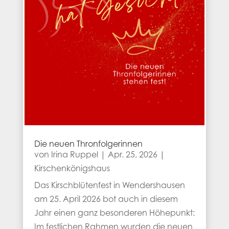
Die neuen Thronfolgerinnen
von
Irina Ruppel
|
Apr. 25, 2026
|
Kirschenkönigshaus
Das Kirschblütenfest in Wendershausen
am 25. April 2026 bot auch in diesem
Jahr einen ganz besonderen Höhepunkt:
Im festlichen Rahmen wurden die neuen