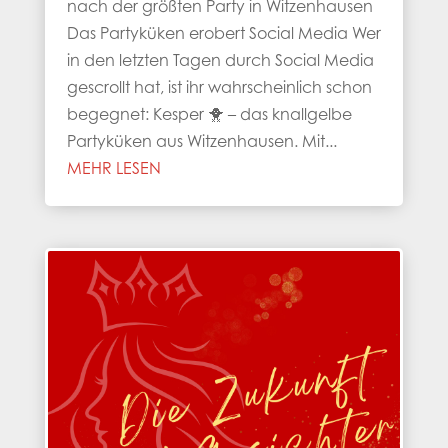
nach der größten Party in Witzenhausen
Das Partyküken erobert Social Media Wer
in den letzten Tagen durch Social Media
gescrollt hat, ist ihr wahrscheinlich schon
begegnet: Kesper 🐥 – das knallgelbe
Partyküken aus Witzenhausen. Mit...
MEHR LESEN