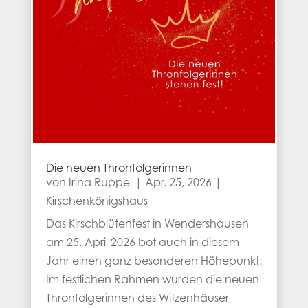
Die neuen Thronfolgerinnen
von
Irina Ruppel
|
Apr. 25, 2026
|
Kirschenkönigshaus
Das Kirschblütenfest in Wendershausen
am 25. April 2026 bot auch in diesem
Jahr einen ganz besonderen Höhepunkt:
Im festlichen Rahmen wurden die neuen
Thronfolgerinnen des Witzenhäuser