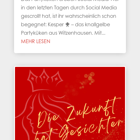
in den letzten Tagen durch Social Media
gescrollt hat, ist ihr wahrscheinlich schon
begegnet: Kesper 🐥 – das knallgelbe
Partyküken aus Witzenhausen. Mit...
MEHR LESEN