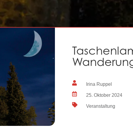
Taschenla
Wanderung

Irina Ruppel

25. Oktober 2024

Veranstaltung