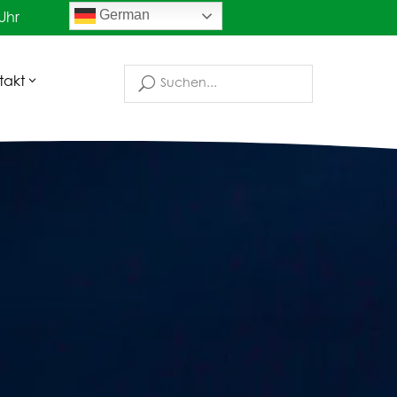
German
 Uhr
takt