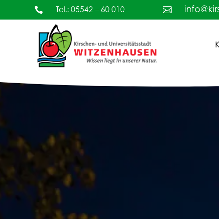


info@ki
Tel.: 05542 – 60 010