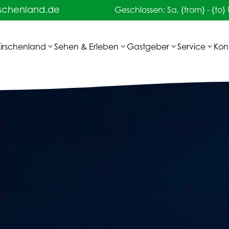
rschenland.de
Geschlossen: Sa, {from} - {to}
Kirschenland
Sehen & Erleben
Gastgeber
Service
Kon